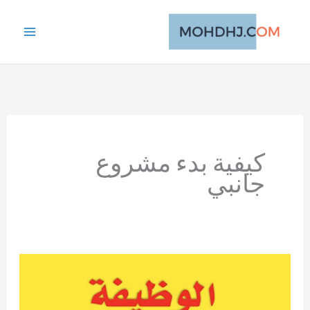
خطي
لى
لمحتوى
كيفية بدء مشروع
جانبي