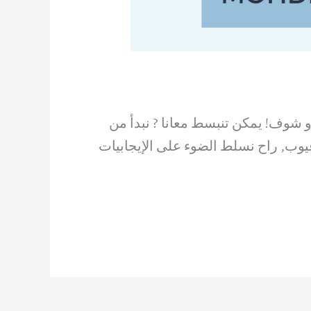
 شوف! يمكن تنبسط معانا ? نبدأ من
ه عيوب, راح نسلط الضوء على الإيجابيات